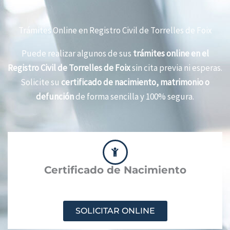
Trámites Online en Registro Civil de Torrelles de Foix
Puede realizar algunos de sus
trámites online en el
Registro Civil de Torrelles de Foix
sin cita previa ni esperas.
Solicite su
certificado de nacimiento, matrimonio o
defunción
de forma sencilla y 100% segura.
Certificado de Nacimiento
SOLICITAR ONLINE