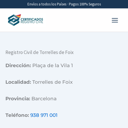
Ir
Envíos a todos los Países · Pagos 100% Seguros
al
contenido
Registro Civil de Torrelles de Foix
Dirección:
Plaça de la Vila 1
Localidad:
Torrelles de Foix
Provincia:
Barcelona
Teléfono:
938 971 001