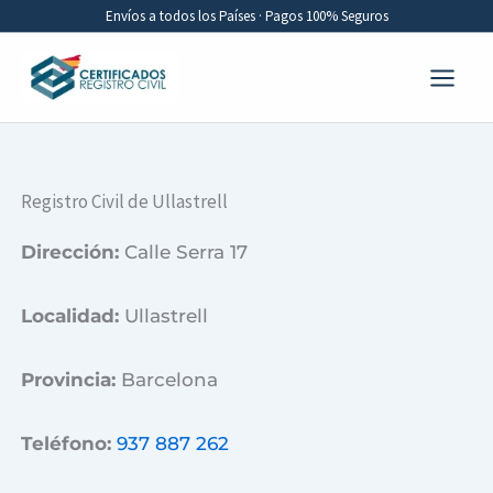
Ir
Envíos a todos los Países · Pagos 100% Seguros
al
contenido
Registro Civil de Ullastrell
Dirección:
Calle Serra 17
Localidad:
Ullastrell
Provincia:
Barcelona
Teléfono:
937 887 262