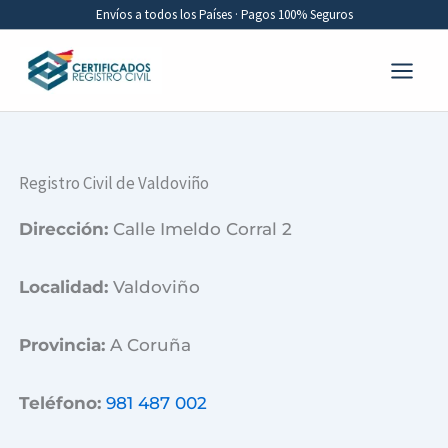
Ir
Envíos a todos los Países · Pagos 100% Seguros
al
contenido
Registro Civil de Valdoviño
Dirección:
Calle Imeldo Corral 2
Localidad:
Valdoviño
Provincia:
A Coruña
Teléfono:
981 487 002