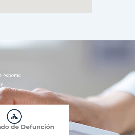
ni esperas.
a.
cado de Defunción