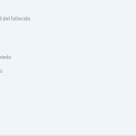
 del fallecido
ariedo
o.