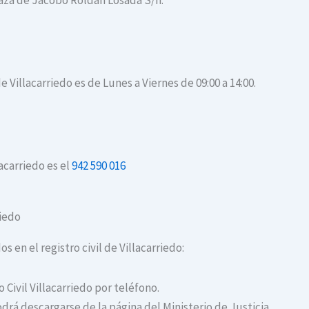
Plaza de Jacobo Roldan Losada S/n.
e Villacarriedo es de Lunes a Viernes de 09:00 a 14:00.
lacarriedo es el
942 590 016
riedo
s en el registro civil de Villacarriedo:
o Civil Villacarriedo por teléfono.
drá descargarse de la página del Ministerio de Justicia.