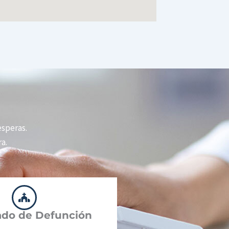
 esperas.
a.
cado de Defunción