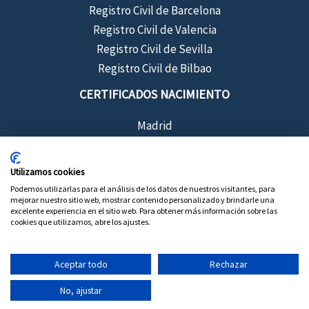
Registro Civil de Barcelona
Registro Civil de Valencia
Registro Civil de Sevilla
Registro Civil de Bilbao
CERTIFICADOS NACIMIENTO
Madrid
Barcelona
Sevilla
Utilizamos cookies
Valencia
Podemos utilizarlas para el análisis de los datos de nuestros visitantes, para
mejorar nuestro sitio web, mostrar contenido personalizado y brindarle una
Bilbao
excelente experiencia en el sitio web. Para obtener más información sobre las
cookies que utilizamos, abre los ajustes.
Aceptar todo
Rechazar
Copyright © 2026 Certificados de Registro Civil
No, ajustar