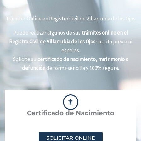
Trámites Online en Registro Civil de Villarrubia de los Ojos
Puede realizar algunos de sus
trámites online en el
Registro Civil de Villarrubia de los Ojos
sin cita previa ni
esperas.
Solicite su
certificado de nacimiento, matrimonio o
defunción
de forma sencilla y 100% segura.
Certificado de Nacimiento
SOLICITAR ONLINE