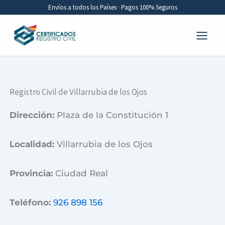
Ir
Envíos a todos los Países · Pagos 100% Seguros
al
contenido
Registro Civil de Villarrubia de los Ojos
Dirección:
Plaza de la Constitución 1
Localidad:
Villarrubia de los Ojos
Provincia:
Ciudad Real
Teléfono:
926 898 156