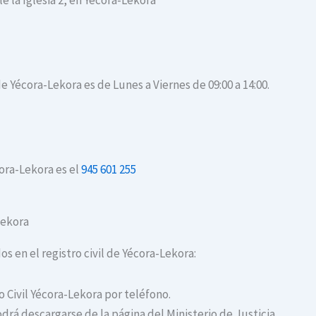
e la Iglesia 2, en Yécora-Lekora
de Yécora-Lekora es de Lunes a Viernes de 09:00 a 14:00.
cora-Lekora es el
945 601 255
-Lekora
os en el registro civil de Yécora-Lekora:
o Civil Yécora-Lekora por teléfono.
drá descargarse de la página del Ministerio de Justicia.