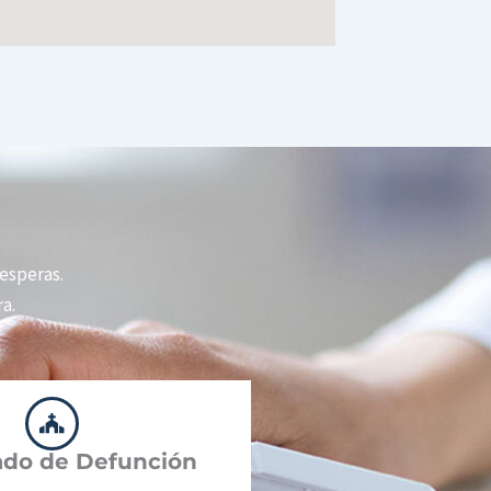
 esperas.
a.
cado de Defunción