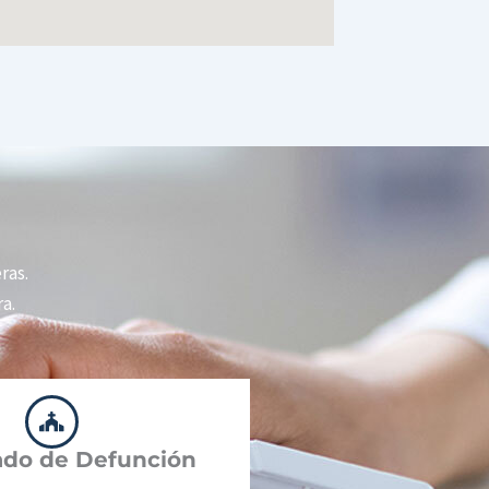
ras.
a.
cado de Defunción