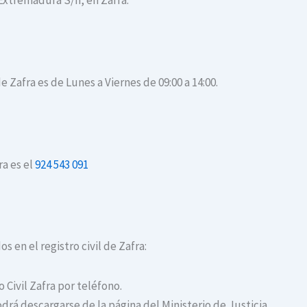
 Extremadura S/n, en Zafra.
e Zafra es de Lunes a Viernes de 09:00 a 14:00.
ra es el
924 543 091
s en el registro civil de Zafra:
o Civil Zafra por teléfono.
drá descargarse de la página del Ministerio de Justicia.